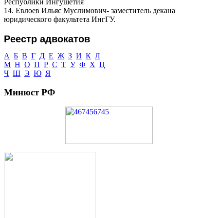
Республики Ингушетия
14. Евлоев Ильяс Муслимович- заместитель декана
юридического факультета ИнгГУ.
Реестр адвокатов
А
Б
В
Г
Д
Е
Ж
З
И
К
Л
М
Н
О
П
Р
С
Т
У
Ф
Х
Ц
Ч
Ш
Э
Ю
Я
Минюст РФ