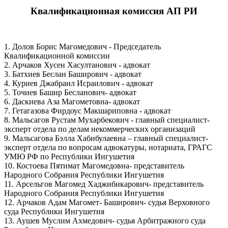
Квалификационная комиссия АП РИ
1. Долов Борис Магомедович - Председатель
Квалификационной комиссии
2. Арчаков Хусен Хасултанович - адвокат
3. Батхиев Беслан Баширович - адвокат
4. Куриев Джабраил Исраилович - адвокат
5. Точиев Башир Бесланович- адвокат
6. Даскиева Аза Магометовна- адвокат
7. Гетагазова Фирдоус Макшариповна - адвокат
8. Мальсагов Рустам Мухарбекович - главный специалист-
эксперт отдела по делам некоммерческих организаций
9. Мальсагова Бэлла Хабибулаевна – главный специалист-
эксперт отдела по вопросам адвокатуры, нотариата, ГРАГС
УМЮ РФ по Республики Ингушетия
10. Костоева Пятимат Магомедовна- представитель
Народного Собрания Республики Ингушетия
11. Арсельгов Магомед Хаджибикарович- представитель
Народного Собрания Республики Ингушетия
12. Арчаков Адам Магомет- Баширович- судья Верховного
суда Республики Ингушетия
13. Аушев Муслим Ахмедович- судья Арбитражного суда