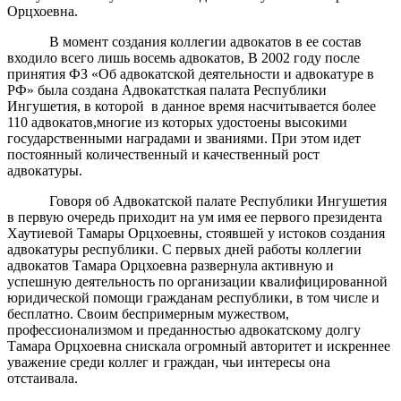
Орцхоевна.
В момент создания коллегии адвокатов в ее состав
входило всего лишь восемь адвокатов, В 2002 году после
принятия ФЗ «Об адвокатской деятельности и адвокатуре в
РФ»
была создана Адвокатсткая палата Республики
Ингушетия
, в которой в данное время насчитывается более
110 адвокатов,многие из которых удостоены высокими
государственными наградами и званиями. При этом идет
постоянный количественный и качественный рост
адвокатуры.
Говоря об Адвокатской палате Республики Ингушетия
в первую очередь приходит на ум имя ее первого президента
Хаутиевой Тамары Орцхоевны, стоявшей у истоков создания
адвокатуры республики. С первых дней работы коллегии
адвокатов Тамара Орцхоевна развернула активную и
успешную деятельность по организации квалифицированной
юридической помощи гражданам республики, в том числе и
бесплатно. Своим беспримерным мужеством,
профессионализмом и преданностью адвокатскому долгу
Тамара Орцхоевна снискала огромный авторитет и искреннее
уважение среди коллег и граждан, чьи интересы она
отстаивала.