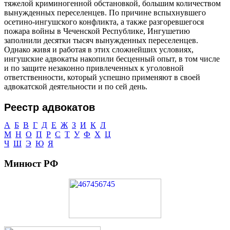
тяжелой криминогенной обстановкой, большим количеством
вынужденных переселенцев. По причине вспыхнувшего
осетино-ингушского конфликта, а также разгоревшегося
пожара войны в Чеченской Республике, Ингушетию
заполнили десятки тысяч вынужденных переселенцев.
Однако живя и работая в этих сложнейших условиях,
ингушские адвокаты накопили бесценный опыт, в том числе
и по защите незаконно привлеченных к уголовной
ответственности, который успешно применяют в своей
адвокатской деятельности и по сей день.
Реестр адвокатов
А
Б
В
Г
Д
Е
Ж
З
И
К
Л
М
Н
О
П
Р
С
Т
У
Ф
Х
Ц
Ч
Ш
Э
Ю
Я
Минюст РФ