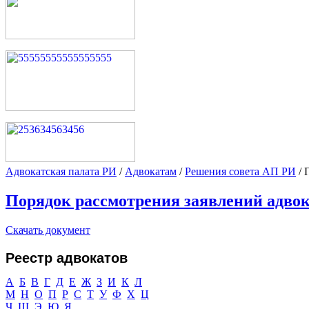
Адвокатская палата РИ
/
Адвокатам
/
Решения совета АП РИ
/
Порядок рассмотрения заявлений адво
Скачать документ
Реестр адвокатов
А
Б
В
Г
Д
Е
Ж
З
И
К
Л
М
Н
О
П
Р
С
Т
У
Ф
Х
Ц
Ч
Ш
Э
Ю
Я